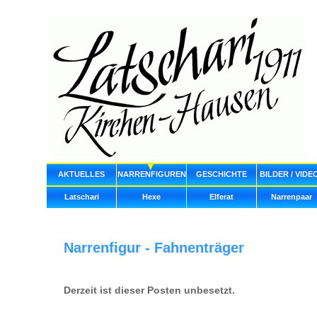
AKTUELLES
NARRENFIGUREN
GESCHICHTE
BILDER / VIDE
Latschari
Hexe
Elferat
Narrenpaar
Narrenfigur - Fahnenträger
Derzeit ist dieser Posten unbesetzt.